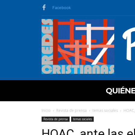
Facebook
QUIÉN
Inicio
Revista de prensa
temas sociales
HOAC, 
Revista de prensa
temas sociales
HOAC, ante las e