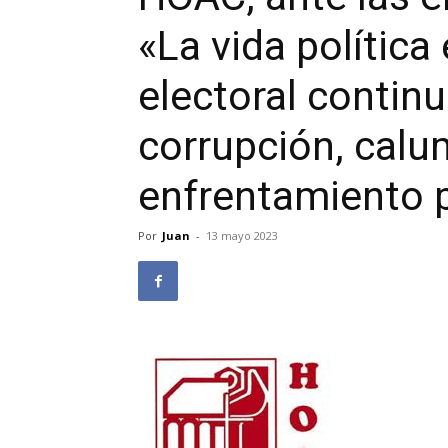
«La vida polític
electoral continu
corrupción, calu
enfrentamiento 
Por
Juan
-
13 mayo 2023