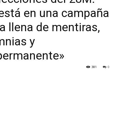
a está en una campaña
a llena de mentiras,
mnias y
permanente»
381
0