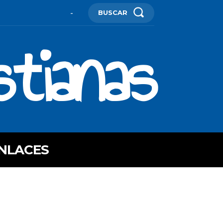
BUSCAR
-
stianas
NLACES