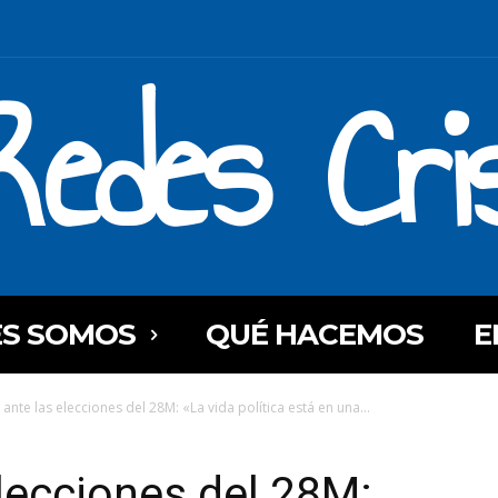
Redes Cri
ES SOMOS
QUÉ HACEMOS
E
ante las elecciones del 28M: «La vida política está en una...
lecciones del 28M: