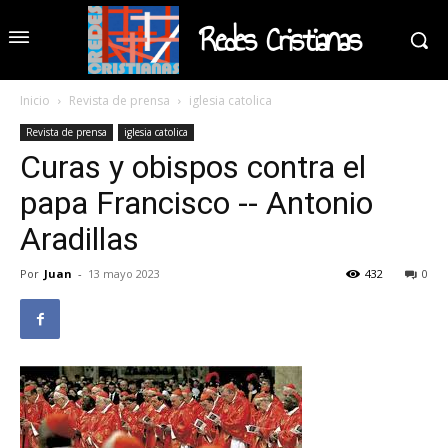
Redes Cristianas
Inicio
Revista de prensa
iglesia catolica
Revista de prensa
iglesia catolica
Curas y obispos contra el
papa Francisco -- Antonio
Aradillas
Por
Juan
-
13 mayo 2023
432
0