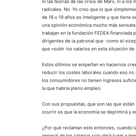
ni las teorías de las crisis de Marx, ni a l
radicales. No. Yo creo que lo que simpleme
de 18 o 19 años es inteligente y que tiene 
una opinión económica mucho más sensata q
trabajan en la fundación FEDEA financiada 
dirigentes de la patronal que -como el vice
que «subir los salarios en esta situación de 
Estos últimos se empeñan en hacernos creer
reducir los costes laborales cuando eso no 
los consumidores no tienen ingresos sufici
la que habría pleno empleo.
Con sus propuestas, que son las que están 
ocurrir es que la economía se deprimirá y
¿Por qué reclaman esto entonces, cuando la
general de los salarios solo dará lugar a m