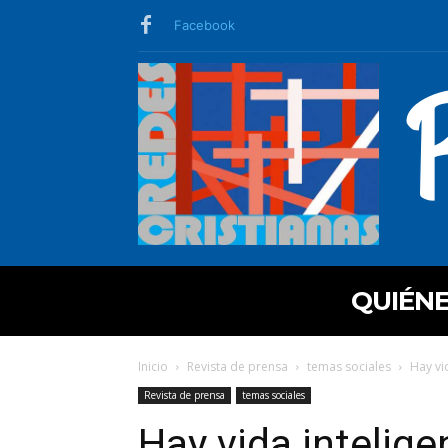
Facebook
QUIÉN
Inicio
Revista de prensa
temas sociales
Hay vi
Revista de prensa
temas sociales
Hay vida intelige