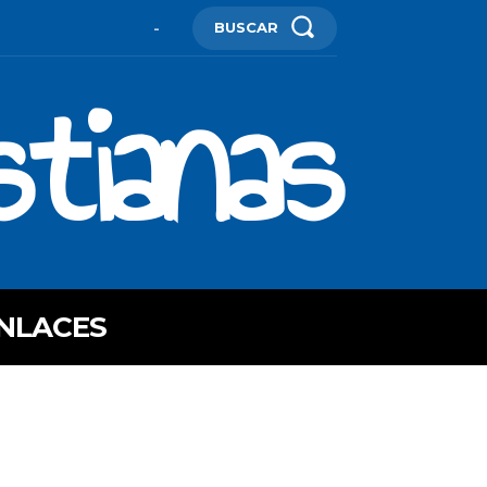
BUSCAR
-
stianas
NLACES