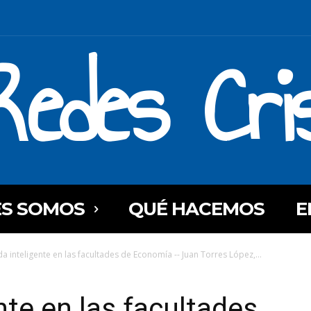
Redes Cri
ES SOMOS
QUÉ HACEMOS
E
da inteligente en las facultades de Economía -- Juan Torres López,...
nte en las facultades