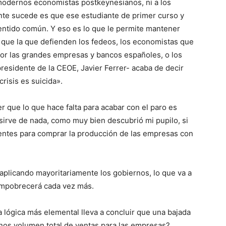
os modernos economistas postkeynesianos, ni a los
nte sucede es que ese estudiante de primer curso y
sentido común. Y eso es lo que le permite mantener
ue la que defienden los fedeos, los economistas que
por las grandes empresas y bancos españoles, o los
presidente de la CEOE, Javier Ferrer- acaba de decir
crisis es suicida».
 que lo que hace falta para acabar con el paro es
sirve de nada, como muy bien descubrió mi pupilo, si
entes para comprar la producción de las empresas con
aplicando mayoritariamente los gobiernos, lo que va a
 empobrecerá cada vez más.
 lógica más elemental lleva a concluir que una bajada
enos volumen total de ventas para las empresas?