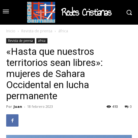
Redes Cristianas
Inicio
Revista de prensa
áfrica
Revista de prensa
áfrica
«Hasta que nuestros
territorios sean libres»:
mujeres de Sahara
Occidental en lucha
permanente
Por
Juan
-
18 febrero 2023
410
0