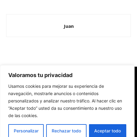
Juan
Valoramos tu privacidad
Redes Cristianas
Usamos cookies para mejorar su experiencia de
Una mirada alternativa sobre la Iglesia católica y la sociedad
- Colectivos de Redes Cristianas
navegación, mostrarle anuncios o contenidos
personalizados y analizar nuestro tráfico. Al hacer clic en
“Aceptar todo” usted da su consentimiento a nuestro uso
de las cookies.
Personalizar
Rechazar todo
Aceptar todo