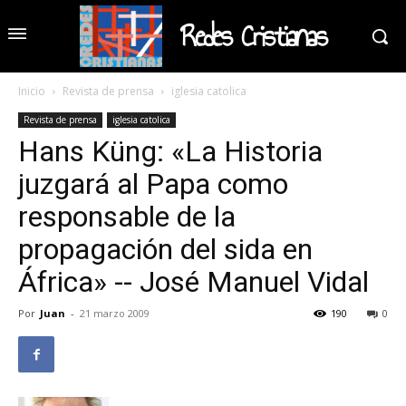
Redes Cristianas
Inicio
Revista de prensa
iglesia catolica
Revista de prensa
iglesia catolica
Hans Küng: «La Historia
juzgará al Papa como
responsable de la
propagación del sida en
África» -- José Manuel Vidal
Por
Juan
-
21 marzo 2009
190
0