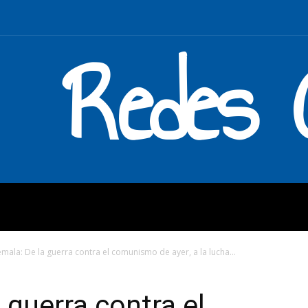
Redes C
MOS
QUÉ HACEMOS
ENLAC
mala: De la guerra contra el comunismo de ayer, a la lucha...
 guerra contra el