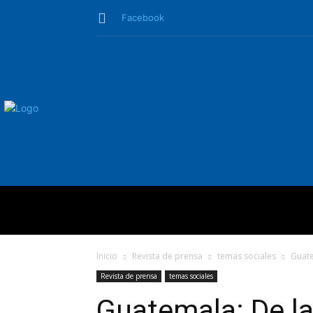
Facebook
QUIÉNES SO
Inicio
Revista de prensa
temas sociales
Guate
Revista de prensa
temas sociales
Guatemala: De la