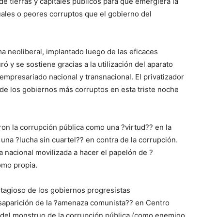
de tierras y capitales públicos para que emergiera la
guales o peores corruptos que el gobierno del
ma neoliberal, implantado luego de las eficaces
ó y se sostiene gracias a la utilización del aparato
l empresariado nacional y transnacional. El privatizador
 de los gobiernos más corruptos en esta triste noche
ron la corrupción pública como una ?virtud?? en la
una ?lucha sin cuartel?? en contra de la corrupción.
a nacional movilizada a hacer el papelón de ?
omo propia.
ntagioso de los gobiernos progresistas
esaparición de la ?amenaza comunista?? en Centro
 del monstruo de la corrupción pública (como enemigo