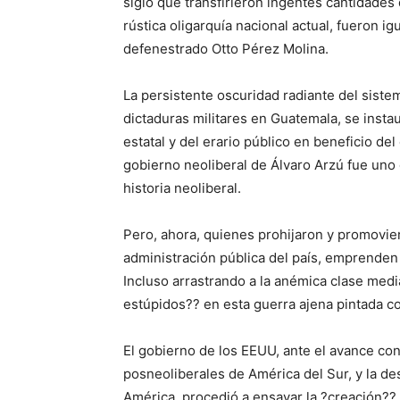
siglo que transfirieron ingentes cantidades 
rústica oligarquía nacional actual, fueron i
defenestrado Otto Pérez Molina.
La persistente oscuridad radiante del siste
dictaduras militares en Guatemala, se instaur
estatal y del erario público en beneficio de
gobierno neoliberal de Álvaro Arzú fue uno
historia neoliberal.
Pero, ahora, quienes prohijaron y promovie
administración pública del país, emprenden 
Incluso arrastrando a la anémica clase medi
estúpidos?? en esta guerra ajena pintada c
El gobierno de los EEUU, ante el avance co
posneoliberales de América del Sur, y la d
América, procedió a ensayar la ?creación??