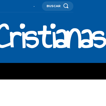
BUSCAR
-
ristianas
ES
MORE