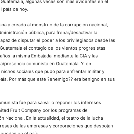
r Guatemala, algunas veces son más evidentes en el
l país de hoy.
ana a creado al monstruo de la corrupción nacional,
inistración pública, para frenar/desactivar la
capaz de disputar el poder a los privilegiados desde las
 Guatemala el contagio de los vientos progresistas
años la misma Embajada, mediante la CIA y las
aza/presencia comunista en Guatemala. Y, en
 nichos sociales que pudo para enfrentar militar y
 país. Por más que este ?enemigo?? era benigno en sus
comunista fue para salvar o reponer los intereses
ited Fruit Company por los programas de
n Nacional. En la actualidad, el teatro de la lucha
tereses de las empresas y corporaciones que despojan
quedan en el país.