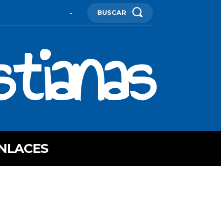
BUSCAR
-
stianas
NLACES