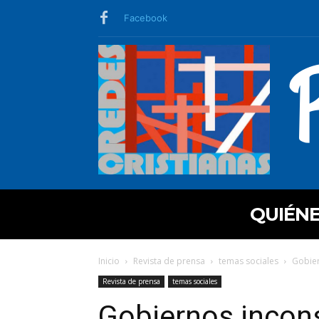
Facebook
QUIÉN
Inicio
Revista de prensa
temas sociales
Gobier
Revista de prensa
temas sociales
Gobiernos incon