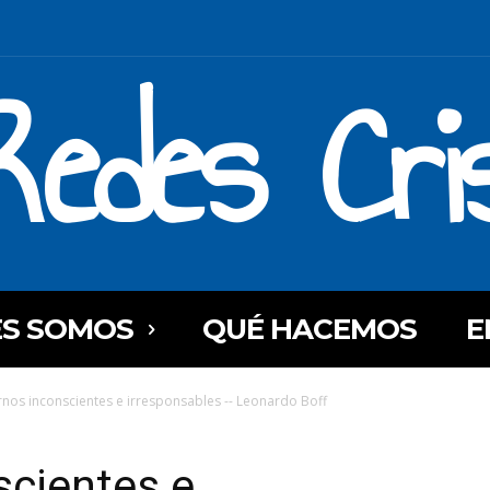
Redes Cri
ES SOMOS
QUÉ HACEMOS
E
nos inconscientes e irresponsables -- Leonardo Boff
scientes e