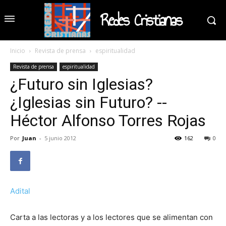
Redes Cristianas
Inicio
Revista de prensa
espiritualidad
Revista de prensa
espiritualidad
¿Futuro sin Iglesias?
¿Iglesias sin Futuro? --
Héctor Alfonso Torres Rojas
Por
Juan
-
5 junio 2012
162
0
Adital
Carta a las lectoras y a los lectores que se alimentan con