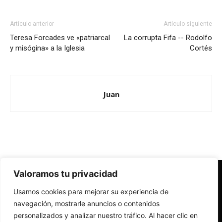
Artículo anterior
Artículo siguiente
Teresa Forcades ve «patriarcal
La corrupta Fifa -- Rodolfo
y misógina» a la Iglesia
Cortés
Juan
Valoramos tu privacidad
Redes Cristianas
Usamos cookies para mejorar su experiencia de
Una mirada alternativa sobre la Iglesia católica y la sociedad
- Colectivos de Redes Cristianas
navegación, mostrarle anuncios o contenidos
personalizados y analizar nuestro tráfico. Al hacer clic en