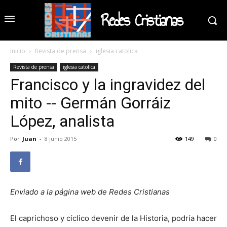
Redes Cristianas
Inicio
Revista de prensa
iglesia catolica
Revista de prensa
iglesia catolica
Francisco y la ingravidez del
mito -- Germán Gorráiz
López, analista
Por
Juan
-
8 junio 2015
149
0
Enviado a la página web de Redes Cristianas
El caprichoso y cíclico devenir de la Historia, podría hacer