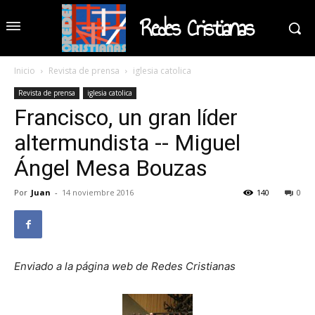
Redes Cristianas
Inicio
Revista de prensa
iglesia catolica
Revista de prensa
iglesia catolica
Francisco, un gran líder
altermundista -- Miguel
Ángel Mesa Bouzas
Por
Juan
-
14 noviembre 2016
140
0
Enviado a la página web de Redes Cristianas