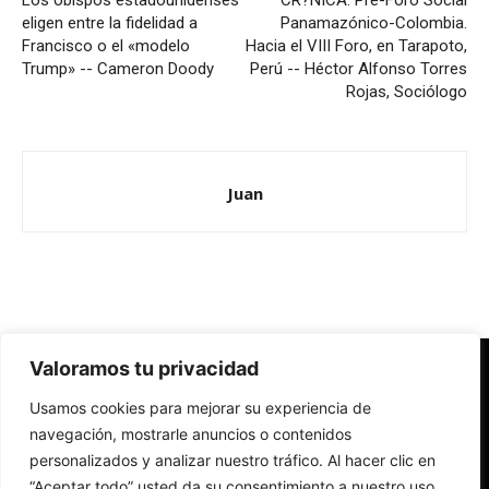
Los obispos estadounidenses
CR?NICA. Pre-Foro Social
eligen entre la fidelidad a
Panamazónico-Colombia.
Francisco o el «modelo
Hacia el VIII Foro, en Tarapoto,
Trump» -- Cameron Doody
Perú -- Héctor Alfonso Torres
Rojas, Sociólogo
Juan
Valoramos tu privacidad
Redes Cristianas
Usamos cookies para mejorar su experiencia de
Una mirada alternativa sobre la Iglesia católica y la sociedad
- Colectivos de Redes Cristianas
navegación, mostrarle anuncios o contenidos
personalizados y analizar nuestro tráfico. Al hacer clic en
“Aceptar todo” usted da su consentimiento a nuestro uso