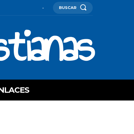
BUSCAR
-
stianas
NLACES