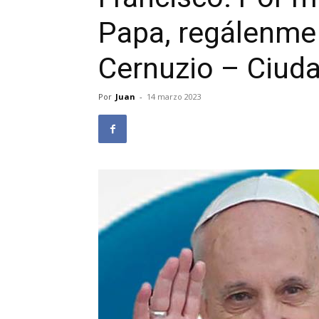
Papa, regálenme 
Cernuzio – Ciuda
Por
Juan
-
14 marzo 2023