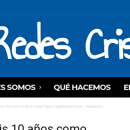
Redes Cri
ES SOMOS
QUÉ HACEMOS
E
sco: Por mis 10 años como Papa, regálenme la paz -- Salvatore...
mis 10 años como