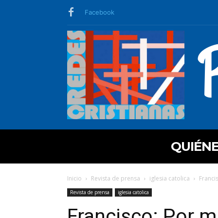
Facebook
QUIÉN
Inicio
Revista de prensa
iglesia catolica
Franci
Revista de prensa
iglesia catolica
Francisco: Por 