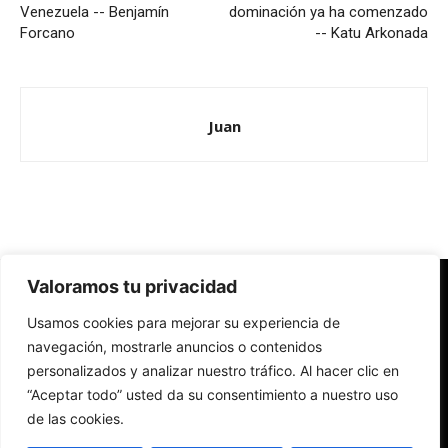
Venezuela -- Benjamín
dominación ya ha comenzado
Forcano
-- Katu Arkonada
Juan
Valoramos tu privacidad
Redes Cristianas
Usamos cookies para mejorar su experiencia de
Una mirada alternativa sobre la Iglesia católica y la sociedad
- Colectivos de Redes Cristianas
navegación, mostrarle anuncios o contenidos
personalizados y analizar nuestro tráfico. Al hacer clic en
“Aceptar todo” usted da su consentimiento a nuestro uso
de las cookies.