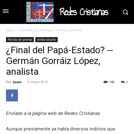
Redes Cristianas
Inicio
Revista de prensa
temas sociales
Revista de prensa
temas sociales
¿Final del Papá-Estado? --
Germán Gorráiz López,
analista
Por
Juan
-
15 mayo 2015
143
0
Enviado a la página web de Redes Cristianas
Aunque previamente ya había diversos indicios que