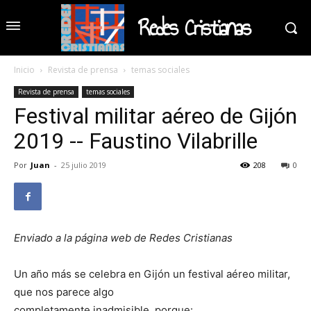
Redes Cristianas
Inicio
Revista de prensa
temas sociales
Revista de prensa
temas sociales
Festival militar aéreo de Gijón
2019 -- Faustino Vilabrille
Por
Juan
-
25 julio 2019
208
0
Enviado a la página web de Redes Cristianas
Un año más se celebra en Gijón un festival aéreo militar,
que nos parece algo
completamente inadmisible, porque: