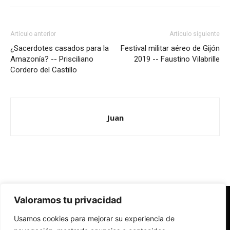
Artículo anterior
Artículo siguiente
¿Sacerdotes casados para la
Festival militar aéreo de Gijón
Amazonía? -- Prisciliano
2019 -- Faustino Vilabrille
Cordero del Castillo
Juan
Valoramos tu privacidad
Redes Cristianas
Usamos cookies para mejorar su experiencia de
Una mirada alternativa sobre la Iglesia católica y la sociedad
- Colectivos de Redes Cristianas