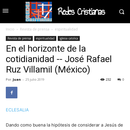
Redes Cristianas
Inicio
Revista de prensa
espiritualidad
Revista de prensa
espiritualidad
iglesia catolica
En el horizonte de la
cotidianidad -- José Rafael
Ruz Villamil (México)
Por
Juan
-
25 julio 2019
232
0
ECLESALIA
Dando como buena la hipótesis de considerar a Jesús de