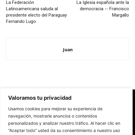
La Federación
La Iglesia española ante la
Latinoamericana saluda al
democracia -- Francisco
presidente electo del Paraguay
Margallo
Fernando Lugo
Juan
Valoramos tu privacidad
Redes Cristianas
Usamos cookies para mejorar su experiencia de
Una mirada alternativa sobre la Iglesia católica y la sociedad
- Colectivos de Redes Cristianas
navegación, mostrarle anuncios o contenidos
personalizados y analizar nuestro tráfico. Al hacer clic en
“Aceptar todo” usted da su consentimiento a nuestro uso