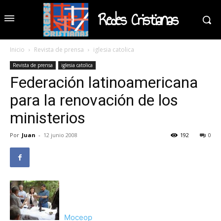
Redes Cristianas
Inicio
Revista de prensa
iglesia catolica
Revista de prensa
iglesia catolica
Federación latinoamericana
para la renovación de los
ministerios
Por
Juan
-
12 junio 2008
192
0
Moceop