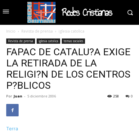
Redes Cristianas
Inicio
Revista de prensa
iglesia catolica
Revista de prensa
iglesia catolica
temas sociales
FAPAC DE CATALU?A EXIGE
LA RETIRADA DE LA
RELIGI?N DE LOS CENTROS
P?BLICOS
Por
Juan
-
5 diciembre 2006
258
0
Terra