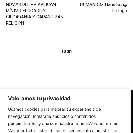
NOMAS DEL P.P APLICAN
HUMANOS». Hans Kung,
MÍNIMO EDUCACI?N
teólogo
CIUDADANÍA Y GARANTIZAN
RELIGI?N
Juan
Valoramos tu privacidad
Redes Cristianas
Usamos cookies para mejorar su experiencia de
Una mirada alternativa sobre la Iglesia católica y la sociedad
- Colectivos de Redes Cristianas
navegación, mostrarle anuncios o contenidos
personalizados y analizar nuestro tráfico. Al hacer clic en
“Aceptar todo” usted da su consentimiento a nuestro uso