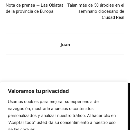
Nota de prensa -- Las Oblatas
Talan más de 50 árboles en el
de la provincia de Europa
seminario diocesano de
Ciudad Real
Juan
Valoramos tu privacidad
Redes Cristianas
Usamos cookies para mejorar su experiencia de
Una mirada alternativa sobre la Iglesia católica y la sociedad
- Colectivos de Redes Cristianas
navegación, mostrarle anuncios o contenidos
personalizados y analizar nuestro tráfico. Al hacer clic en
“Aceptar todo” usted da su consentimiento a nuestro uso
de las cookies.