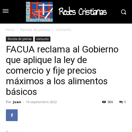
Redes Cristianas
Inicio
Revista de prensa
consumo
Revista de prensa
consumo
FACUA reclama al Gobierno
que aplique la ley de
comercio y fije precios
máximos a los alimentos
básicos
Por
Juan
-
16 septiembre 2022
506
0