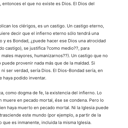
, entonces el que no existe es Dios. El Dios del
lican los clérigos, es un castigo. Un castigo eterno,
uiere decir que el infierno eterno sólo tendrá una
ueno y es Bondad, ¿puede hacer ese Dios una atrocidad
o castigo), se justifica ?como medio??, para
ar males mayores, humanizarnos??). Un castigo que no
 no puede provenir nada más que de la maldad. Si
r, ni ser verdad, sería Dios. El Dios-Bondad sería, en
e haya podido inventar.
ca, como dogma de fe, la existencia del infierno. Lo
ien muere en pecado mortal, ése se condena. Pero lo
uien haya muerto en pecado mortal. Ni la Iglesia puede
trasciende este mundo (por ejemplo, a partir de la
o que es inmanente, incluida la misma Iglesia.