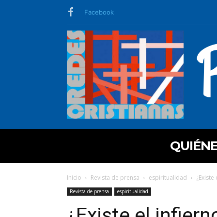
Facebook
QUIÉN
Inicio
Revista de prensa
espiritualidad
¿Existe 
Revista de prensa
espiritualidad
¿Existe el infiern