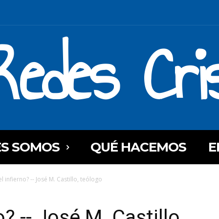
Redes Cri
ES SOMOS
QUÉ HACEMOS
E
el infierno? -- José M. Castillo, teólogo
o? -- José M. Castillo,