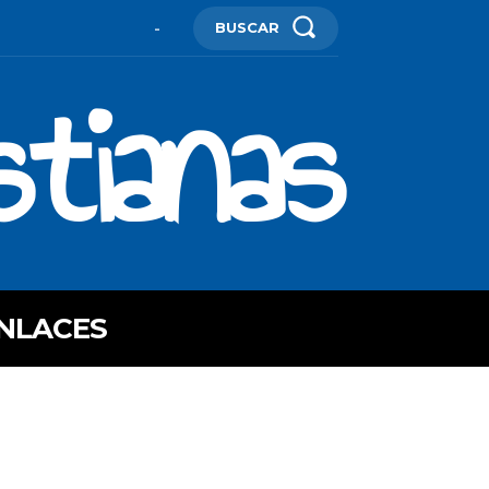
BUSCAR
-
stianas
NLACES