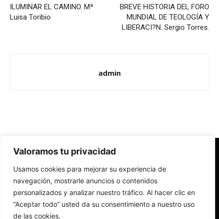
ILUMINAR EL CAMINO. Mª
BREVE HISTORIA DEL FORO
Luisa Toribio
MUNDIAL DE TEOLOGÍA Y
LIBERACI?N. Sergio Torres.
admin
Valoramos tu privacidad
Redes Cristianas
Usamos cookies para mejorar su experiencia de
Una mirada alternativa sobre la Iglesia católica y la sociedad
- Colectivos de Redes Cristianas
navegación, mostrarle anuncios o contenidos
personalizados y analizar nuestro tráfico. Al hacer clic en
“Aceptar todo” usted da su consentimiento a nuestro uso
de las cookies.