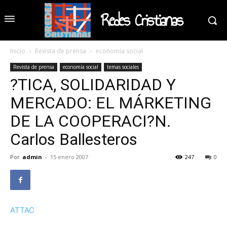
Redes Cristianas
Inicio
Revista de prensa
economía social
Revista de prensa
economía social
temas sociales
?TICA, SOLIDARIDAD Y
MERCADO: EL MÁRKETING
DE LA COOPERACI?N.
Carlos Ballesteros
Por
admin
-
15 enero 2007
247
0
ATTAC