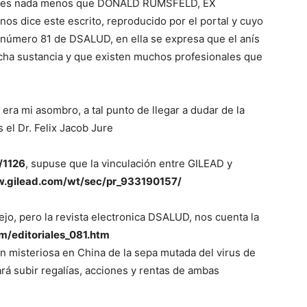
ulo es nada menos que DONALD RUMSFELD, EX
 dice este escrito, reproducido por el portal y cuyo
el número 81 de DSALUD, en ella se expresa que el anís
icha sustancia y que existen muchos profesionales que
ra mi asombro, a tal punto de llegar a dudar de la
el Dr. Felix Jacob Jure
/1126
, supuse que la vinculación entre GILEAD y
w.gilead.com/wt/sec/pr_933190157/
ejo, pero la revista electronica DSALUD, nos cuenta la
m/editoriales_081.htm
n misteriosa en China de la sepa mutada del virus de
ará subir regalías, acciones y rentas de ambas