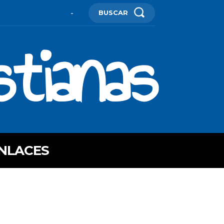
BUSCAR
-
stianas
NLACES