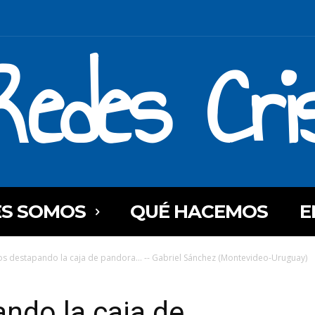
Redes Cri
ES SOMOS
QUÉ HACEMOS
E
s destapando la caja de pandora… -- Gabriel Sánchez (Montevideo-Uruguay)
ndo la caja de