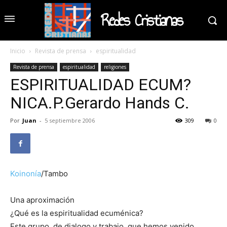
Redes Cristianas
Inicio
Revista de prensa
espiritualidad
Revista de prensa
espiritualidad
religiones
ESPIRITUALIDAD ECUM?
NICA.P.Gerardo Hands C.
Por
Juan
-
5 septiembre 2006
309
0
Koinonía
/Tambo
Una aproximación
¿Qué es la espiritualidad ecuménica?
Este grupo, de dialogo y trabajo, que hemos venido