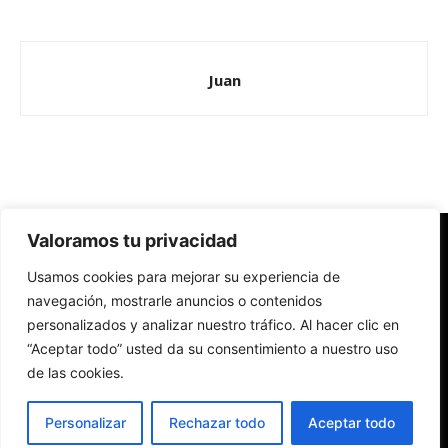
Juan
Valoramos tu privacidad
Redes Cristianas
Usamos cookies para mejorar su experiencia de
Una mirada alternativa sobre la Iglesia católica y la sociedad
- Colectivos de Redes Cristianas
navegación, mostrarle anuncios o contenidos
personalizados y analizar nuestro tráfico. Al hacer clic en
“Aceptar todo” usted da su consentimiento a nuestro uso
de las cookies.
Personalizar
Rechazar todo
Aceptar todo