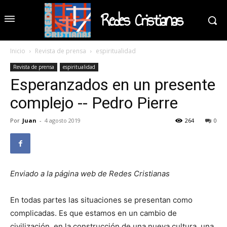
Redes Cristianas
Inicio
Revista de prensa
espiritualidad
Revista de prensa
espiritualidad
Esperanzados en un presente
complejo -- Pedro Pierre
Por
Juan
-
4 agosto 2019
264
0
Enviado a la página web de Redes Cristianas
En todas partes las situaciones se presentan como
complicadas. Es que estamos en un cambio de
civilización, en la construcción de una nueva cultura, una