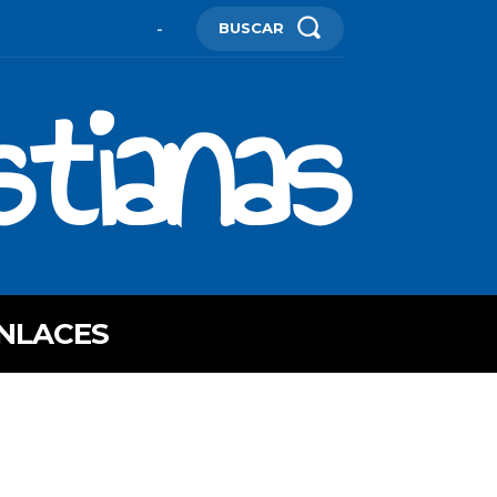
BUSCAR
-
stianas
NLACES