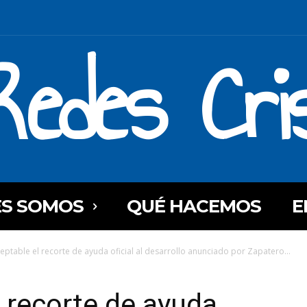
Redes Cri
ES SOMOS
QUÉ HACEMOS
E
ceptable el recorte de ayuda oficial al desarrollo anunciado por Zapatero...
l recorte de ayuda