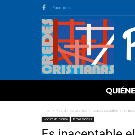
Facebook
QUIÉN
Inicio
Revista de prensa
temas sociales
Es ina
Revista de prensa
temas sociales
Es inaceptable e