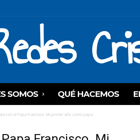
Redes Cri
ES SOMOS
QUÉ HACEMOS
E
ista con el Papa Francisco. Mi primer año como papa.
l Papa Francisco. Mi