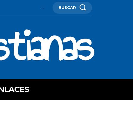
BUSCAR
-
stianas
NLACES