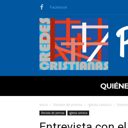
Facebook
QUIÉN
Inicio
Revista de prensa
iglesia catolica
Entrev
Revista de prensa
iglesia catolica
Entrevista con e