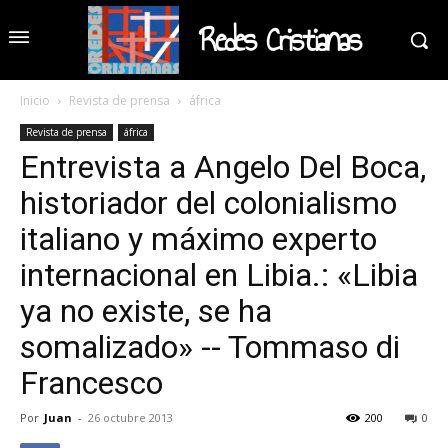
Redes Cristianas
Inicio
Revista de prensa
áfrica
Revista de prensa
áfrica
Entrevista a Angelo Del Boca,
historiador del colonialismo
italiano y máximo experto
internacional en Libia.: «Libia
ya no existe, se ha
somalizado» -- Tommaso di
Francesco
Por
Juan
-
26 octubre 2013
200
0