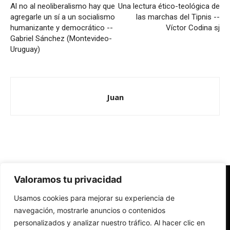
Al no al neoliberalismo hay que
Una lectura ético-teológica de
agregarle un sí a un socialismo
las marchas del Tipnis --
humanizante y democrático --
Víctor Codina sj
Gabriel Sánchez (Montevideo-
Uruguay)
Juan
Valoramos tu privacidad
Redes Cristianas
Usamos cookies para mejorar su experiencia de
Una mirada alternativa sobre la Iglesia católica y la sociedad
- Colectivos de Redes Cristianas
navegación, mostrarle anuncios o contenidos
personalizados y analizar nuestro tráfico. Al hacer clic en