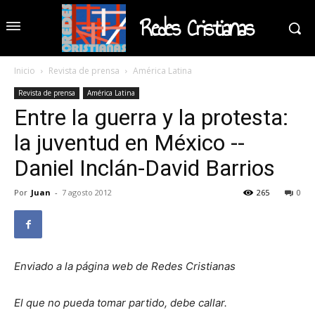
Redes Cristianas
Inicio
Revista de prensa
América Latina
Revista de prensa
América Latina
Entre la guerra y la protesta:
la juventud en México --
Daniel Inclán-David Barrios
Por
Juan
-
7 agosto 2012
265
0
Enviado a la página web de Redes Cristianas
El que no pueda tomar partido, debe callar.