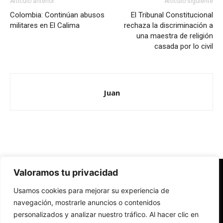
Artículo anterior
Artículo siguiente
Colombia: Continúan abusos
El Tribunal Constitucional
militares en El Calima
rechaza la discriminación a
una maestra de religión
casada por lo civil
Juan
Valoramos tu privacidad
Redes Cristianas
Usamos cookies para mejorar su experiencia de
Una mirada alternativa sobre la Iglesia católica y la sociedad
- Colectivos de Redes Cristianas
navegación, mostrarle anuncios o contenidos
personalizados y analizar nuestro tráfico. Al hacer clic en