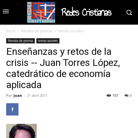
Redes Cristianas
Inicio
Revista de prensa
temas sociales
Revista de prensa
temas sociales
Enseñanzas y retos de la
crisis -- Juan Torres López,
catedrático de economía
aplicada
Por
Juan
-
21 abril 2011
157
0