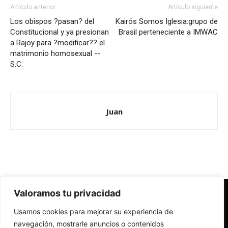
Artículo anterior
Artículo siguiente
Los obispos ?pasan? del
Kairós Somos Iglesia:grupo de
Constitucional y ya presionan
Brasil perteneciente a IMWAC
a Rajoy para ?modificar?? el
matrimonio homosexual --
S.C.
Juan
Valoramos tu privacidad
Redes Cristianas
Usamos cookies para mejorar su experiencia de
Una mirada alternativa sobre la Iglesia católica y la sociedad
- Colectivos de Redes Cristianas
navegación, mostrarle anuncios o contenidos