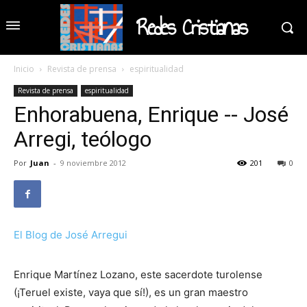
Redes Cristianas
Inicio
Revista de prensa
espiritualidad
Revista de prensa
espiritualidad
Enhorabuena, Enrique -- José
Arregi, teólogo
Por
Juan
-
9 noviembre 2012
201
0
El Blog de José Arregui
Enrique Martínez Lozano, este sacerdote turolense
(¡Teruel existe, vaya que sí!), es un gran maestro