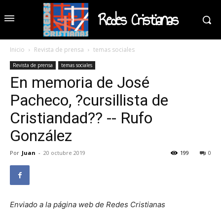
Redes Cristianas
Inicio
Revista de prensa
temas sociales
Revista de prensa
temas sociales
En memoria de José
Pacheco, ?cursillista de
Cristiandad?? -- Rufo
González
Por
Juan
-
20 octubre 2019
199
0
Enviado a la página web de Redes Cristianas