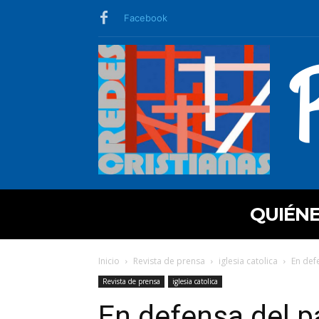
Facebook
QUIÉN
Inicio
Revista de prensa
iglesia catolica
En def
Revista de prensa
iglesia catolica
En defensa del p