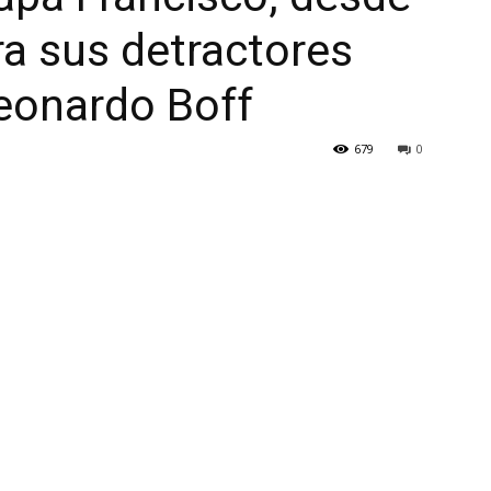
ra sus detractores
eonardo Boff
679
0