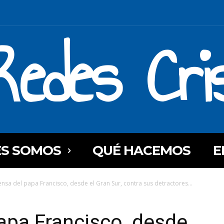
Redes Cri
ES SOMOS
QUÉ HACEMOS
E
ensa del papa Francisco, desde el Gran Sur, contra sus detractores...
apa Francisco, desde