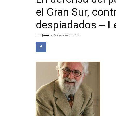
el Gran Sur, cont
despiadados -- L
Por
Juan
-
22 noviembre 2022