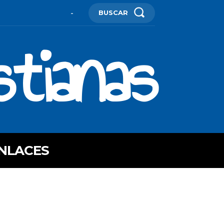
BUSCAR
-
stianas
NLACES