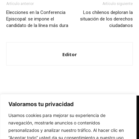
Artículo anterior
Artículo siguiente
Elecciones en la Conferencia
Los chilenos deploran la
Episcopal: se impone el
situación de los derechos
candidato de la línea más dura
ciudadanos
Editor
Valoramos tu privacidad
Redes Cristianas
Usamos cookies para mejorar su experiencia de
Una mirada alternativa sobre la Iglesia católica y la sociedad
- Colectivos de Redes Cristianas
navegación, mostrarle anuncios o contenidos
personalizados y analizar nuestro tráfico. Al hacer clic en
“Aceptar todo” usted da su consentimiento a nuestro uso