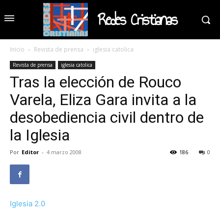
Redes Cristianas
Inicio
Revista de prensa
iglesia catolica
Revista de prensa
iglesia catolica
Tras la elección de Rouco
Varela, Eliza Gara invita a la
desobediencia civil dentro de
la Iglesia
Por
Editor
-
4 marzo 2008
186
0
Iglesia 2.0