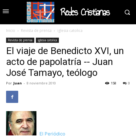
Redes Cristianas
Inicio
Revista de prensa
iglesia catolica
Revista de prensa
iglesia catolica
El viaje de Benedicto XVI, un
acto de papolatría -- Juan
José Tamayo, teólogo
Por
Juan
-
8 noviembre 2010
158
0
El Periódico