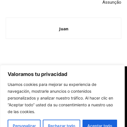
Assunção
Juan
Valoramos tu privacidad
Redes Cristianas
Usamos cookies para mejorar su experiencia de
Una mirada alternativa sobre la Iglesia católica y la sociedad
- Colectivos de Redes Cristianas
navegación, mostrarle anuncios o contenidos
personalizados y analizar nuestro tráfico. Al hacer clic en
“Aceptar todo” usted da su consentimiento a nuestro uso
de las cookies.
Personalizar
Rechazar todo
Aceptar todo