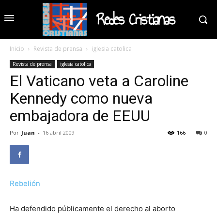
Redes Cristianas
Inicio
Revista de prensa
iglesia catolica
Revista de prensa
iglesia catolica
El Vaticano veta a Caroline
Kennedy como nueva
embajadora de EEUU
Por
Juan
-
16 abril 2009
166
0
Rebelión
Ha defendido públicamente el derecho al aborto