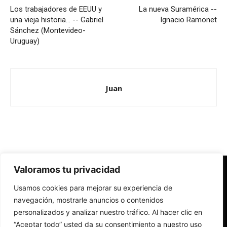
Los trabajadores de EEUU y
La nueva Suramérica --
una vieja historia… -- Gabriel
Ignacio Ramonet
Sánchez (Montevideo-
Uruguay)
Juan
Valoramos tu privacidad
Redes Cristianas
Usamos cookies para mejorar su experiencia de
Una mirada alternativa sobre la Iglesia católica y la sociedad
- Colectivos de Redes Cristianas
navegación, mostrarle anuncios o contenidos
personalizados y analizar nuestro tráfico. Al hacer clic en
“Aceptar todo” usted da su consentimiento a nuestro uso