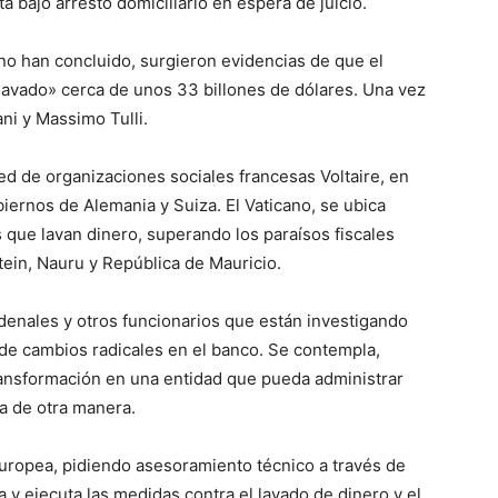
á bajo arresto domiciliario en espera de juicio.
no han concluido, surgieron evidencias de que el
 «lavado» cerca de unos 33 billones de dólares. Una vez
ni y Massimo Tulli.
ed de organizaciones sociales francesas Voltaire, en
iernos de Alemania y Suiza. El Vaticano, se ubica
s que lavan dinero, superando los paraísos fiscales
ein, Nauru y República de Mauricio.
denales y otros funcionarios que están investigando
 de cambios radicales en el banco. Se contempla,
 transformación en una entidad que pueda administrar
ca de otra manera.
Europea, pidiendo asesoramiento técnico a través de
y ejecuta las medidas contra el lavado de dinero y el