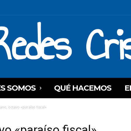
Redes Cri
ES SOMOS
QUÉ HACEMOS
E
cano, octavo «paraíso fiscal»
vo «paraíso fiscal»