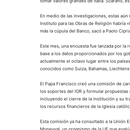
tomar valores grandes de Italia. Scarano, est
En medio de las investigaciones, estas aún 
Instituto para las Obras de Religión habría
más la cúpula del Banco, sacó a Paolo Cipria
Este mes, una encuesta fue lanzada por la r
base a los datos proporcionados por los gob
actualmente el octavo lugar entre los paíse
conocidos como Suiza, Bahamas, Liechtenst
El Papa Francisco creó una comisión de car
los soportes del IOR y formular propuestas
incluyendo el cierre de la institución y su
los recursos financieros de la Iglesia católi
Esta comisión ya ha consultado a la Unión 
Moneyval, un organismo de la UE que evalúa 