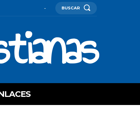
BUSCAR
-
stianas
NLACES