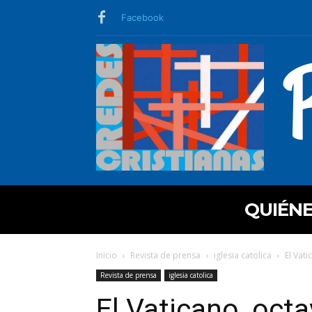
Facebook
QUIÉN
Inicio
Revista de prensa
iglesia catolica
El Vati
Revista de prensa
iglesia catolica
El Vaticano, octa