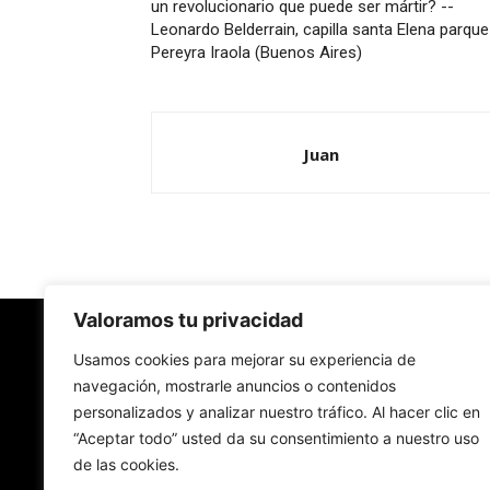
un revolucionario que puede ser mártir? --
Leonardo Belderrain, capilla santa Elena parque
Pereyra Iraola (Buenos Aires)
Juan
Valoramos tu privacidad
Redes Cristianas
Usamos cookies para mejorar su experiencia de
navegación, mostrarle anuncios o contenidos
personalizados y analizar nuestro tráfico. Al hacer clic en
Una mirada alternativa sobre la Iglesia católica y
“Aceptar todo” usted da su consentimiento a nuestro uso
sociedad
de las cookies.
- Colectivos de Redes Cristianas