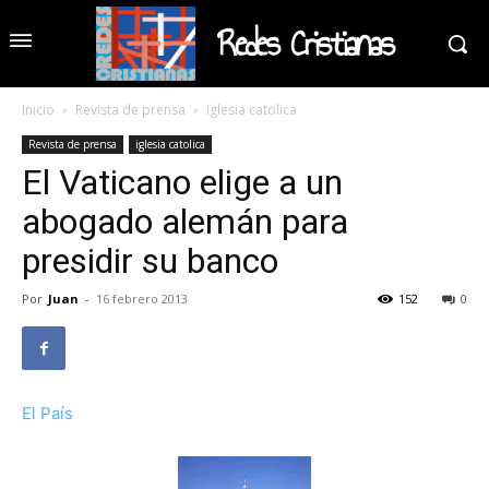
Redes Cristianas
Inicio
Revista de prensa
iglesia catolica
Revista de prensa
iglesia catolica
El Vaticano elige a un
abogado alemán para
presidir su banco
Por
Juan
-
16 febrero 2013
152
0
El País