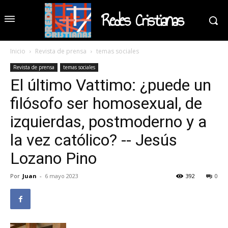
Redes Cristianas
Inicio
Revista de prensa
temas sociales
Revista de prensa
temas sociales
El último Vattimo: ¿puede un
filósofo ser homosexual, de
izquierdas, postmoderno y a
la vez católico? -- Jesús
Lozano Pino
Por
Juan
-
6 mayo 2023
392
0