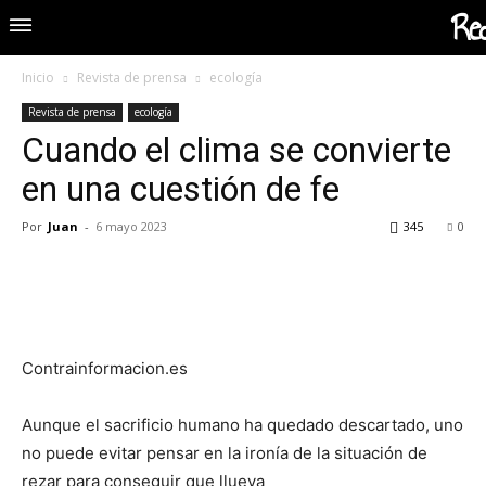
Red
Inicio
Revista de prensa
ecología
Revista de prensa
ecología
Cuando el clima se convierte
en una cuestión de fe
Por
Juan
-
6 mayo 2023
345
0
Contrainformacion.es
Aunque el sacrificio humano ha quedado descartado, uno
no puede evitar pensar en la ironía de la situación de
rezar para conseguir que llueva