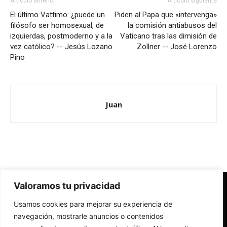
Artículo anterior
Artículo siguiente
El último Vattimo: ¿puede un
Piden al Papa que «intervenga»
filósofo ser homosexual, de
la comisión antiabusos del
izquierdas, postmoderno y a la
Vaticano tras las dimisión de
vez católico? -- Jesús Lozano
Zollner -- José Lorenzo
Pino
Juan
Valoramos tu privacidad
Redes Cristianas
Usamos cookies para mejorar su experiencia de
Una mirada alternativa sobre la Iglesia católica y la sociedad
- Colectivos de Redes Cristianas
navegación, mostrarle anuncios o contenidos