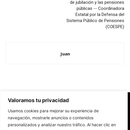
de jubilación y las pensiones
públicas -- Coordinadora
Estatal por la Defensa del
Sistema Público de Pensiones
(COESPE)
Juan
Valoramos tu privacidad
Redes Cristianas
Usamos cookies para mejorar su experiencia de
Una mirada alternativa sobre la Iglesia católica y la sociedad
- Colectivos de Redes Cristianas
navegación, mostrarle anuncios o contenidos
personalizados y analizar nuestro tráfico. Al hacer clic en