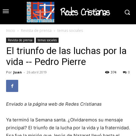
Redes Cristianas
Inicio
Revista de prensa
temas sociales
Revista de prensa
temas sociales
El triunfo de las luchas por la
vida -- Pedro Pierre
Por
Juan
-
26 abril 2019
374
0
Enviado a la página web de Redes Cristianas
Ya terminó la Semana santa. ¿Olvidaremos su mensaje
principal? El triunfo de la lucha por la vida y la fraternidad.
Esa fue la misión que Jesús de Nazaret llevó hasta el