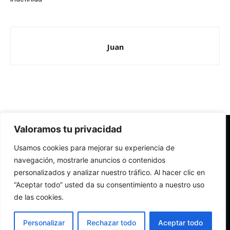
Juan
Valoramos tu privacidad
Redes Cristianas
Usamos cookies para mejorar su experiencia de
Una mirada alternativa sobre la Iglesia católica y la sociedad
- Colectivos de Redes Cristianas
navegación, mostrarle anuncios o contenidos
personalizados y analizar nuestro tráfico. Al hacer clic en
“Aceptar todo” usted da su consentimiento a nuestro uso
de las cookies.
Personalizar
Rechazar todo
Aceptar todo