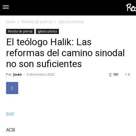
Red
Inicio
Revista de prensa
iglesia catolica
Revista de prensa
iglesia catolica
El teólogo Halik: Las
reformas del camino sinodal
no son suficientes
Por
Juan
-
4 diciembre 2022
180
0
BAF
ACB