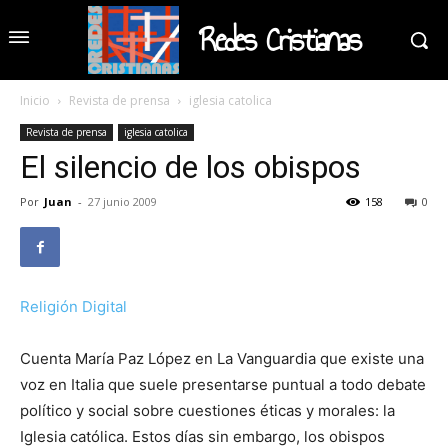
Redes Cristianas
Inicio
Revista de prensa
iglesia catolica
Revista de prensa
iglesia catolica
El silencio de los obispos
Por
Juan
-
27 junio 2009
158
0
Religión Digital
Cuenta María Paz López en La Vanguardia que existe una
voz en Italia que suele presentarse puntual a todo debate
político y social sobre cuestiones éticas y morales: la
Iglesia católica. Estos días sin embargo, los obispos