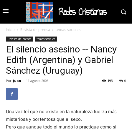
Redes Cristianas
Inicio
Revista de prensa
temas sociales
Revista de prensa
temas sociales
El silencio asesino -- Nancy
Edith (Argentina) y Gabriel
Sánchez (Uruguay)
Por
Juan
-
11 agosto 2008
193
0
Una vez leí que no existe en la naturaleza fuerza más
misteriosa y portentosa que el sexo.
Pero que aunque todo el mundo lo practique como si