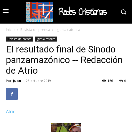
Redes Cristianas
Inicio
Revista de prensa
iglesia catolica
Revista de prensa
iglesia catolica
El resultado final de Sínodo
panzamazónico -- Redacción
de Atrio
Por
Juan
-
28 octubre 2019
166
0
Atrio