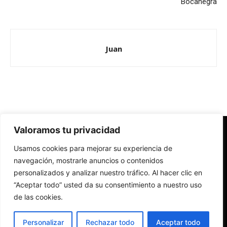
Bocanegra
Juan
Valoramos tu privacidad
Redes Cristianas
Usamos cookies para mejorar su experiencia de
Una mirada alternativa sobre la Iglesia católica y la sociedad
- Colectivos de Redes Cristianas
navegación, mostrarle anuncios o contenidos
personalizados y analizar nuestro tráfico. Al hacer clic en
“Aceptar todo” usted da su consentimiento a nuestro uso
de las cookies.
Personalizar
Rechazar todo
Aceptar todo