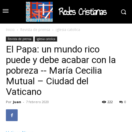
Redes Cristianas
Inicio
Revista de prensa
iglesia catolica
Revista de prensa
iglesia catolica
El Papa: un mundo rico
puede y debe acabar con la
pobreza -- María Cecilia
Mutual – Ciudad del
Vaticano
Por
Juan
-
7 febrero 2020
222
0