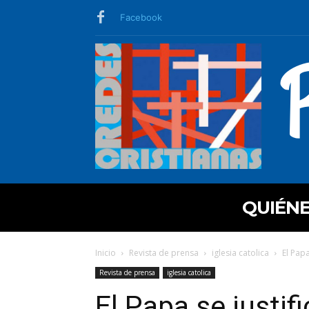
Facebook
QUIÉN
Inicio
Revista de prensa
iglesia catolica
El Papa
Revista de prensa
iglesia catolica
El Papa se justif