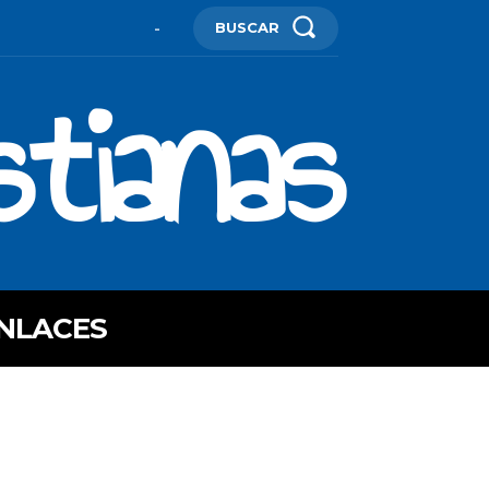
BUSCAR
-
stianas
NLACES