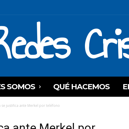
Redes Cri
ES SOMOS
QUÉ HACEMOS
E
 se justifica ante Merkel por teléfono
ica ante Merkel por