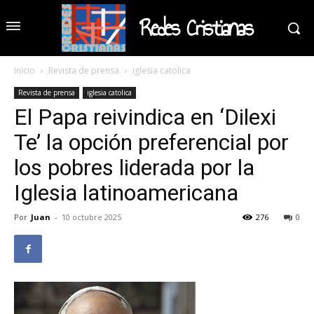
Redes Cristianas
Inicio
Revista de prensa
iglesia catolica
Revista de prensa
iglesia catolica
El Papa reivindica en ‘Dilexi
Te’ la opción preferencial por
los pobres liderada por la
Iglesia latinoamericana
Por
Juan
-
10 octubre 2025
276
0