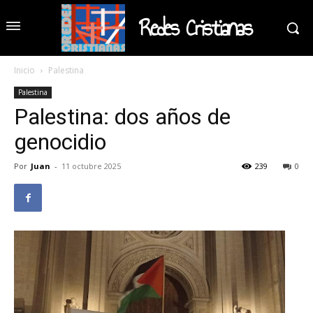
Redes Cristianas
Inicio
Palestina
Palestina
Palestina: dos años de
genocidio
Por
Juan
-
11 octubre 2025
239
0