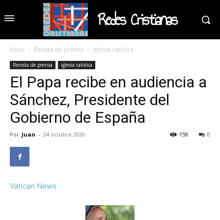
Redes Cristianas
Inicio
Revista de prensa
iglesia catolica
Revista de prensa
iglesia catolica
El Papa recibe en audiencia a
Sánchez, Presidente del
Gobierno de España
Por
Juan
-
24 octubre 2020
159
0
Vatican News