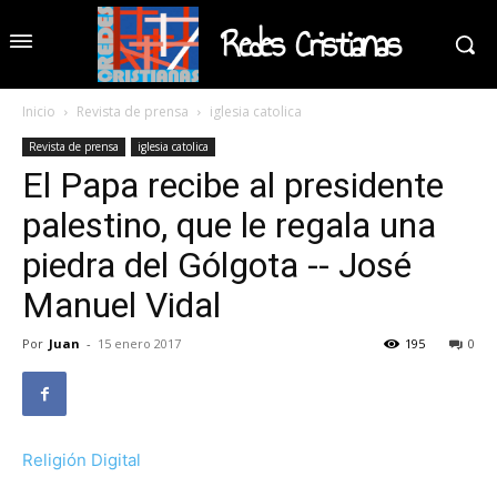
Redes Cristianas
Inicio
Revista de prensa
iglesia catolica
Revista de prensa
iglesia catolica
El Papa recibe al presidente
palestino, que le regala una
piedra del Gólgota -- José
Manuel Vidal
Por
Juan
-
15 enero 2017
195
0
Religión Digital