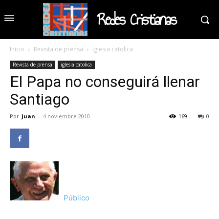
Redes Cristianas
Inicio
Revista de prensa
iglesia catolica
Revista de prensa
iglesia catolica
El Papa no conseguirá llenar
Santiago
Por
Juan
-
4 noviembre 2010
169
0
Público