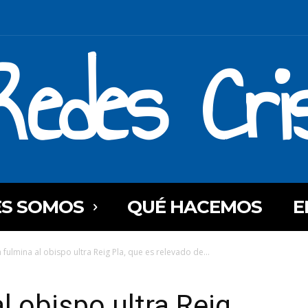
Redes Cri
ES SOMOS
QUÉ HACEMOS
E
 fulmina al obispo ultra Reig Pla, que es relevado de...
l obispo ultra Reig