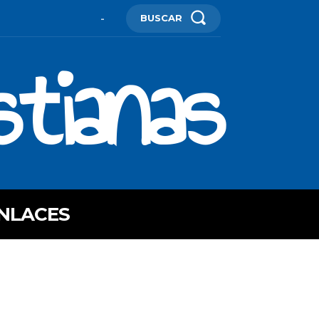
BUSCAR
-
stianas
NLACES